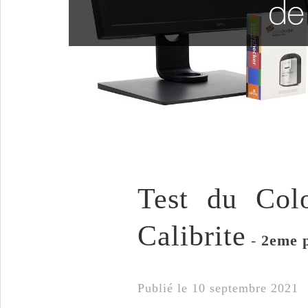
Test du Col
Calibrite
-
2eme p
Publié le 10 septembre 20