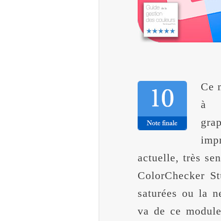
Ce 
à t
gra
impr
actuelle, très se
ColorChecker St
saturées ou la ne
va de ce module