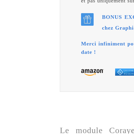
et pas uniquement sur
BONUS EXCL
chez Graph
Merci infiniment po
date !
Le module Coray