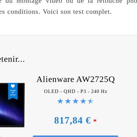
ire du montage vidéo ou de la retouche pho
s conditions. Voici son test complet.
tenir...
Alienware AW2725Q
OLED - QHD - P3 - 240 Hz
817,84 €
*