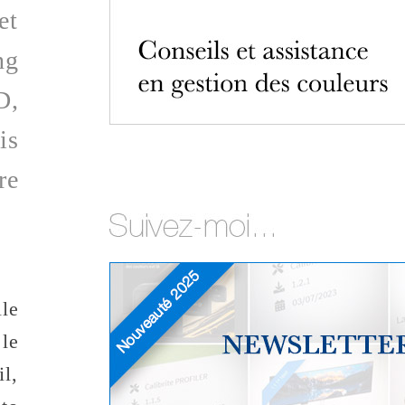
et
ng
D,
is
re
le
le
l,