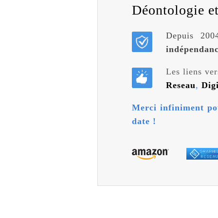
Déontologie et 
Depuis 2004
indépendan
Les liens ver
Reseau
,
Dig
Merci infiniment po
date !