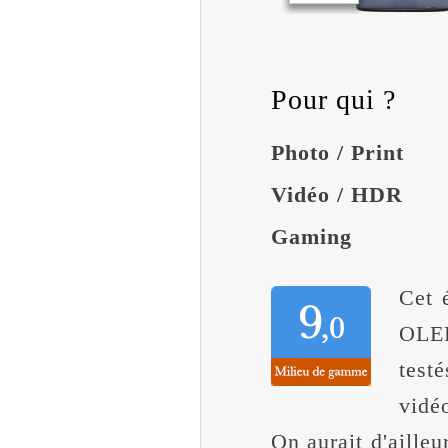
Pour qui ?
Photo / Print
Vidéo / HDR
Gaming
Cet 
OLED
test
vidé
On aurait d'ailleu