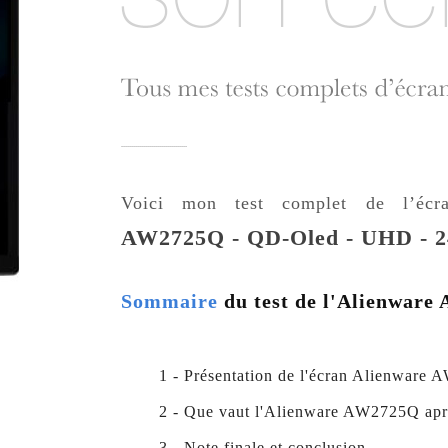
Voici mon test complet de l’éc
AW2725Q - QD-Oled - UHD - 2
Sommaire
du test de l'Alienwar
1 - Présentation de l'écran Alienware
2 - Que vaut l'Alienware AW2725Q aprè
3 - Note finale et conclusion