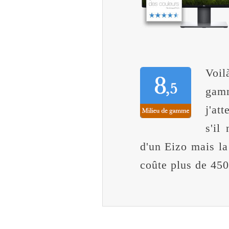
Voil
gamm
j'at
s'il
d'un Eizo mais l
coûte plus de 450