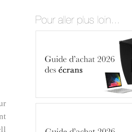
ur
nt
ll