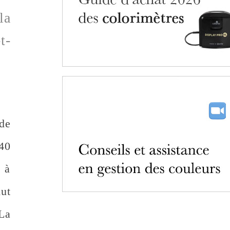
la
t-
ède
840
 à
ut
La