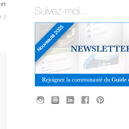
cet
 :