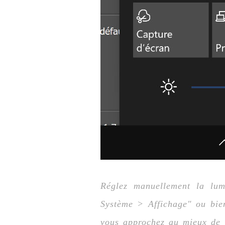
Réglez manuellement la lum
Système > Affichage" ou bie
vous approchez au mieux de 