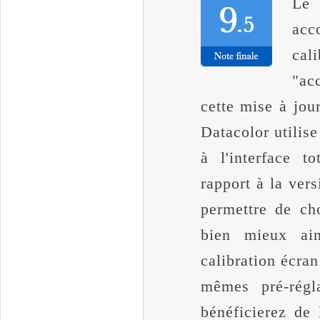
L
acc
cal
"ac
cette mise à jo
Datacolor utilis
à l'interface t
rapport à la vers
permettre de cho
bien mieux ain
calibration écran
mêmes pré-régl
bénéficierez de