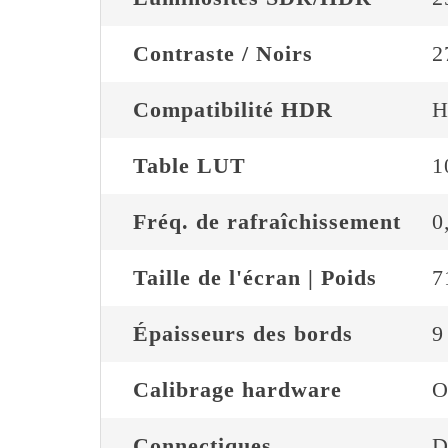
Contraste / Noirs
2
Compatibilité HDR
H
Table LUT
1
Fréq. de rafraîchissement
0
Taille de l'écran | Poids
7
Épaisseurs des bords
9
Calibrage hardware
O
Connectiques
D