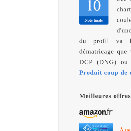
char
coul
d'un
du profil va 
dématricage que v
DCP (DNG) ou I
Produit coup de
Meilleures offre
À pa